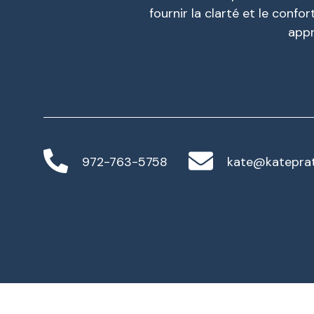
fournir la clarté et le conf
appr
972-763-5758
kate@katepra