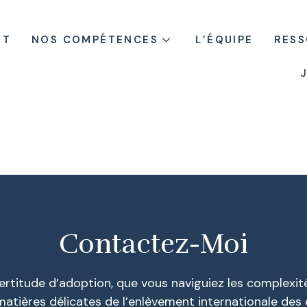
ET
NOS COMPÉTENCES
L’ÉQUIPE
RES
J
Contactez-Moi
ncertitude d’adoption, que vous naviguiez les complexi
matières délicates de l’enlèvement internationale des