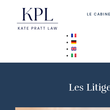
LE CABIN
Les Litig