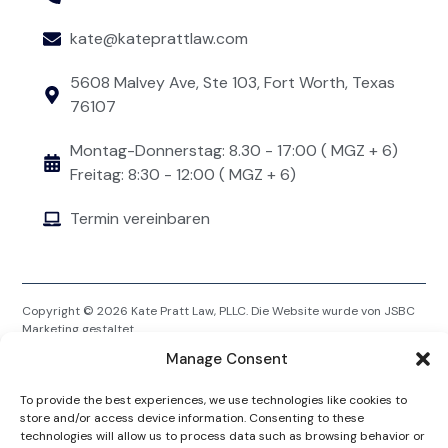
kate@kateprattlaw.com
5608 Malvey Ave, Ste 103, Fort Worth, Texas
76107
Montag-Donnerstag: 8.30 - 17:00 ( MGZ + 6)
Freitag: 8:30 - 12:00 ( MGZ + 6)
Termin vereinbaren
Copyright © 2026 Kate Pratt Law, PLLC. Die Website wurde von
JSBC
Marketing
gestaltet.
Dies ist eine Anzeige eines Anwalts. Kate Pratt ist für den Inhalt dieser
Manage Consent
Website verantwortlich.
Datenschutzrichtlinie
To provide the best experiences, we use technologies like cookies to
store and/or access device information. Consenting to these
Die Information auf dieser Website ist keine Rechtsberatung und
technologies will allow us to process data such as browsing behavior or